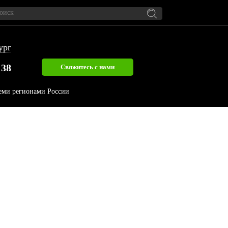
ург
 38
Свяжитесь с нами
семи регионами России