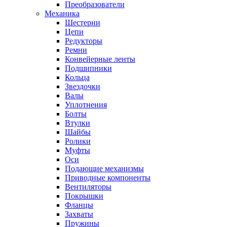
Преобразователи
Механика
Шестерни
Цепи
Редукторы
Ремни
Конвейерные ленты
Подшипники
Кольца
Звездочки
Валы
Уплотнения
Болты
Втулки
Шайбы
Ролики
Муфты
Оси
Подающие механизмы
Приводные компоненты
Вентиляторы
Покрышки
Фланцы
Захваты
Пружины